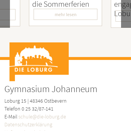
ferien
engagierter
LoburgerInnen
–
esen
mehr lesen
Gymnasium Johanneum
Loburg 15 | 48346 Ostbevern
Telefon 0 25 32/87-141
E-Mail
schule@die-loburg.de
Datenschutzerklärung