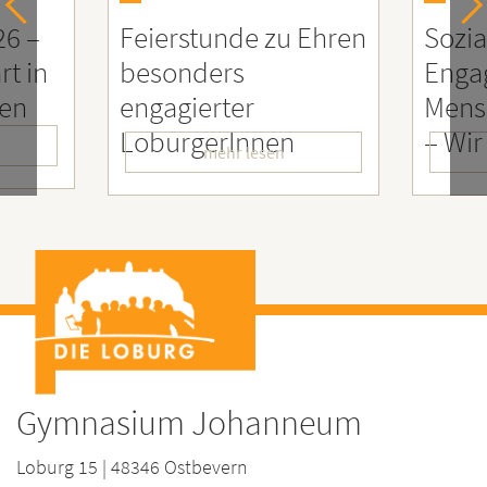
26 –
Feierstunde zu Ehren
Sozia
rt in
besonders
Enga
ien
engagierter
Mens
LoburgerInnen
– Wir
mehr lesen
Gymnasium Johanneum
Loburg 15 | 48346 Ostbevern