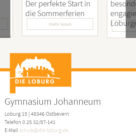
rt in
besonders
Enga
ien
engagierter
Mens
LoburgerInnen
– Wir
mehr lesen
Gymnasium Johanneum
Loburg 15 | 48346 Ostbevern
Telefon 0 25 32/87-141
E-Mail
schule@die-loburg.de