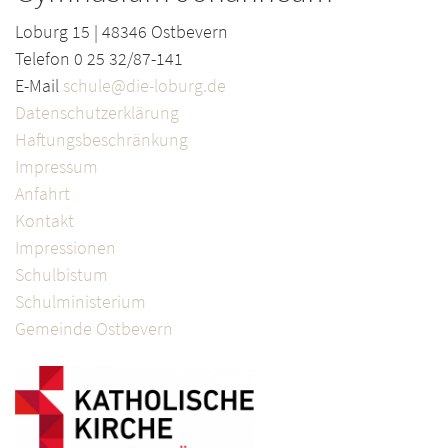
Loburg 15 | 48346 Ostbevern
Telefon 0 25 32/87-141
E-Mail
schule@die-loburg.de
Datenschutzerklärung
Haftungsbeschränkung
Impressum
Anfahrt
Kontakt
Impressionen
Schulbistum
Schulministerium
Gemeinde Ostbevern