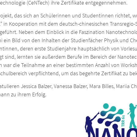
echnologie (CeNTech) ihre Zertifikate entgegennehmen.
rojekt, das sich an Schülerinnen und Studentinnen richtet,
k" in Kooperation mit dem deutsch-chinesischen Transregio-
geführt. Neben dem Einblick in die Faszination Nanotechnol
ni ein Bild von den Inhalten der Studienfächer Physik und
ntinnen, deren erste Studienjahre hauptsächlich von Vorle
gt sind, lernten sie außerdem Berufe im Bereich der Nanot
n war die Teilnahme an einer bestimmten Anzahl von Works
chulbereich verpflichtend, um das begehrte Zertifikat zu 
atulieren Jessica Balzer, Vanessa Balzer, Mara Billes, Mariia
ann zu ihrem Erfolg.