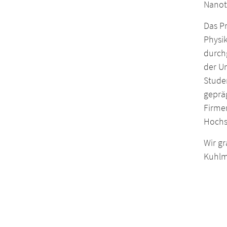
Nanot
Das P
Physi
durch
der U
Stude
geprä
Firme
Hochs
Wir gr
Kuhlm