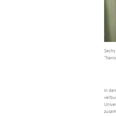
Sechs
"Nano
In de
verbu
Unive
zusam