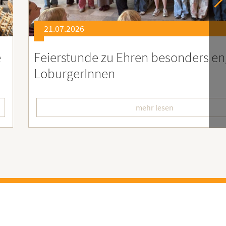
21.07.2026
er
Soziales Engagement für Menschen
Ruanda – Wir sind dabei!
mehr lesen