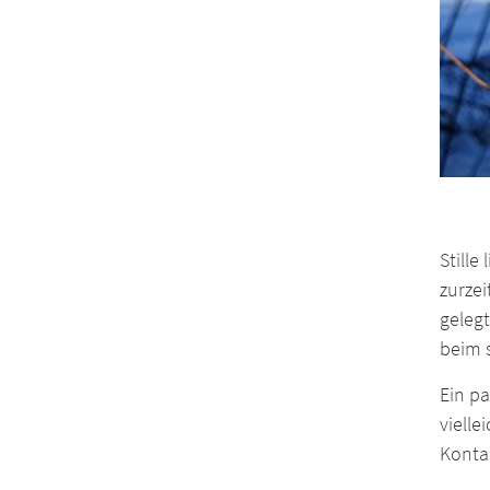
Stille
zurzei
geleg
beim 
Ein p
vielle
Kontak