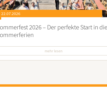
21.07.2026
eierstunde zu Ehren besonders engagiert
oburgerInnen
mehr lesen