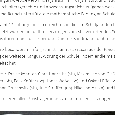
Durch altersgerechte und abwechslungsreiche Aufgaben weckt
matik und unterstützt die mathematische Bildung an Schul
amt 12 Loburger:innen erreichten in diesem Schuljahr durch 
 Jetzt wurden sie für Ihre Leistungen vom stellvertretenden 
isatorenteam Julia Piper und Dominik Sandmann für ihre he
nz besonderem Erfolg schnitt Hannes Janssen aus der Klasse
g der weiteste Känguru-Sprung der Schule, indem er die me
itet hat.
e 2. Preise konnten Clara Hanraths (5b), Maximilian von Glaß
r (6b), Felix Knüfer (6c), Jonas Weßel (6c) und Oskar Lüffe (
an Gruschwitz (5b), Jule Struffert (6a), Nike Jantos (7a) und
atulieren allen Preisträger:innen zu ihren tollen Leistungen!