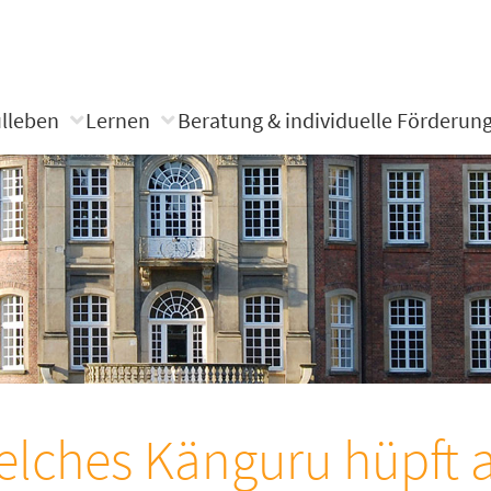
lleben
Lernen
Beratung & individuelle Förderun
lches Känguru hüpft 