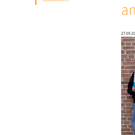
am
27.05.2