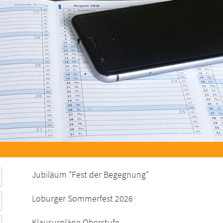
Jubiläum "Fest der Begegnung"
Loburger Sommerfest 2026
Klausurpläne Oberstufe