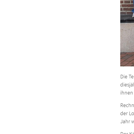
Die T
diesj
ihnen 
Rechn
der L
Jahr 
Der K