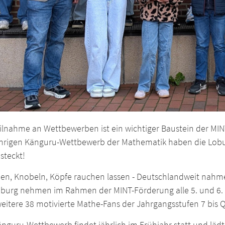
eilnahme an Wettbewerben ist ein wichtiger Baustein der M
ährigen Känguru-Wettbewerb der Mathematik haben die Lobur
steckt!
en, Knobeln, Köpfe rauchen lassen - Deutschlandweit nahmen
oburg nehmen im Rahmen der MINT-Förderung alle 5. und 6. 
weitere 38 motivierte Mathe-Fans der Jahrgangsstufen 7 bis 
änguru-Wettbewerb findet jährlich im Frühjahr statt und l