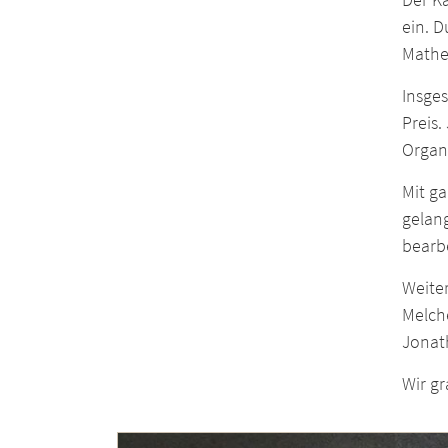
ein. 
Mathe
Insges
Preis.
Organ
Mit ga
gelan
bearbe
Weiter
Melche
Jonath
Wir gr