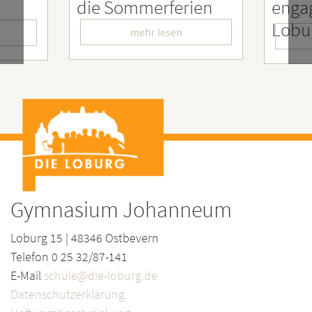
ie Sommerferien
engagierter
LoburgerInnen
mehr lesen
mehr lesen
Gymnasium Johanneum
Loburg 15 | 48346 Ostbevern
Telefon 0 25 32/87-141
E-Mail
schule@die-loburg.de
Datenschutzerklärung