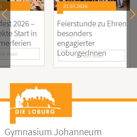
21.07.2026
21.0
26 –
Feierstunde zu Ehren
Sozia
rt in
besonders
Enga
ien
engagierter
Mens
LoburgerInnen
– Wir
mehr lesen
Gymnasium Johanneum