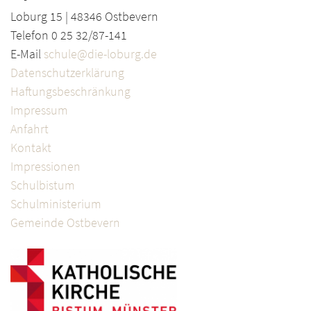
Loburg 15 | 48346 Ostbevern
Telefon 0 25 32/87-141
E-Mail
schule@die-loburg.de
Datenschutzerklärung
Haftungsbeschränkung
Impressum
Anfahrt
Kontakt
Impressionen
Schulbistum
Schulministerium
Gemeinde Ostbevern