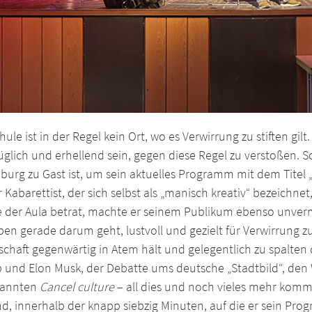
hule ist in der Regel kein Ort, wo es Verwirrung zu stiften gi
üglich und erhellend sein, gegen diese Regel zu verstoßen. 
burg zu Gast ist, um sein aktuelles Programm mit dem Titel „
r Kabarettist, der sich selbst als „manisch kreativ“ bezeic
der Aula betrat, machte er seinem Publikum ebenso unvermit
ben gerade darum geht, lustvoll und gezielt für Verwirrung 
schaft gegenwärtig in Atem hält und gelegentlich zu spalten
und Elon Musk, der Debatte ums deutsche „Stadtbild“, den Wi
nannten
Cancel culture
– all dies und noch vieles mehr komm
d, innerhalb der knapp siebzig Minuten, auf die er sein Pro