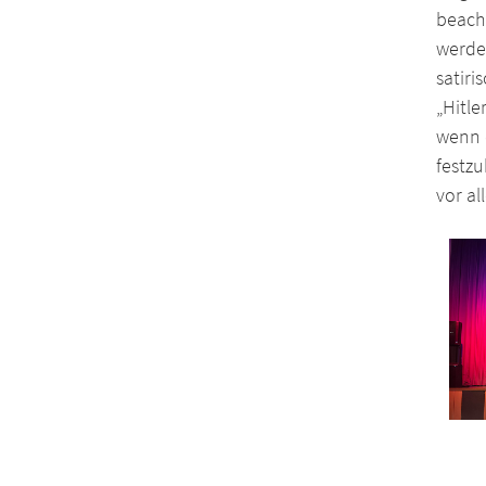
beach
werde
satiri
„Hitle
wenn d
festzu
vor al