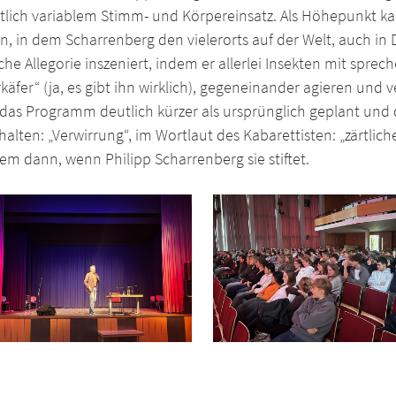
tlich variablem Stimm- und Körpereinsatz. Als Höhepunkt ka
n, in dem Scharrenberg den vielerorts auf der Welt, auch in
sche Allegorie inszeniert, indem er allerlei Insekten mit sp
rkäfer“ (ja, es gibt ihn wirklich), gegeneinander agieren und
as Programm deutlich kürzer als ursprünglich geplant und d
halten: „Verwirrung“, im Wortlaut des Kabarettisten: „zärtli
lem dann, wenn Philipp Scharrenberg sie stiftet.