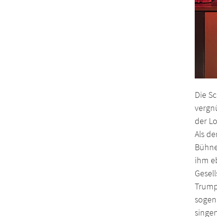
Die Sc
vergn
der Lo
Als de
Bühne 
ihm e
Gesell
Trump 
soge
singen