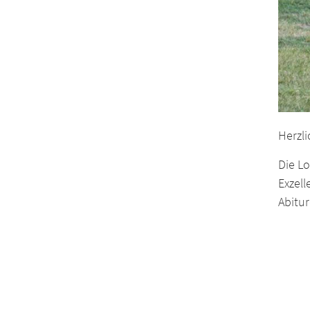
Herzl
Die Lo
Exzel
Abitu