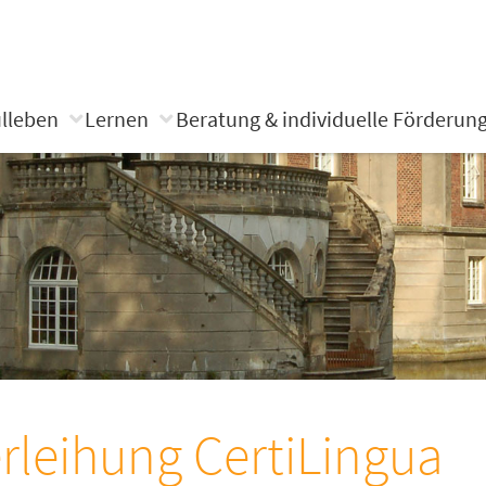
lleben
Lernen
Beratung & individuelle Förderun
rleihung CertiLingua