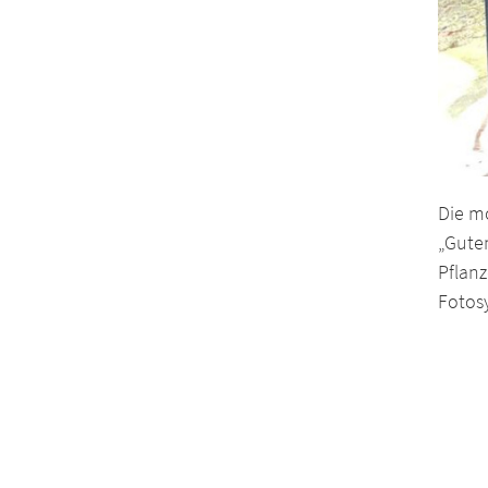
Die mo
„Gute
Pflan
Fotosy