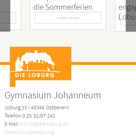
ferien
engagierter
M
LoburgerInnen
–
sen
mehr lesen
Gymnasium Johanneum
Loburg 15 | 48346 Ostbevern
Telefon 0 25 32/87-141
E-Mail
schule@die-loburg.de
Datenschutzerklärung