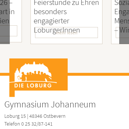
26 –
Feierstunde zu Ehren
Sozia
rt in
besonders
Enga
ien
engagierter
Mens
LoburgerInnen
– Wir
mehr lesen
Gymnasium Johanneum
Loburg 15 | 48346 Ostbevern
Telefon 0 25 32/87-141