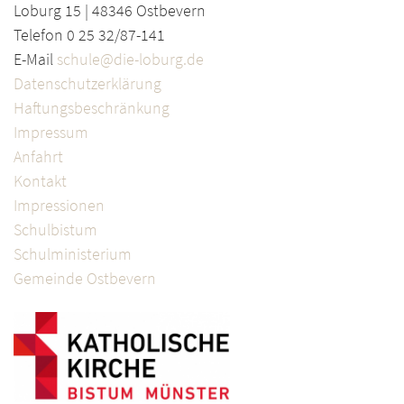
Loburg 15 | 48346 Ostbevern
Telefon 0 25 32/87-141
E-Mail
schule@die-loburg.de
Datenschutzerklärung
Haftungsbeschränkung
Impressum
Anfahrt
Kontakt
Impressionen
Schulbistum
Schulministerium
Gemeinde Ostbevern