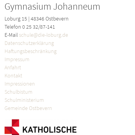
Gymnasium Johanneum
Loburg 15 | 48346 Ostbevern
Telefon 0 25 32/87-141
E-Mail
schule@die-loburg.de
Datenschutzerklärung
Haftungsbeschränkung
Impressum
Anfahrt
Kontakt
Impressionen
Schulbistum
Schulministerium
Gemeinde Ostbevern