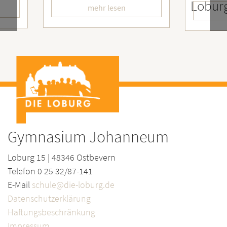
LoburgerInnen
– Wir
mehr lesen
Gymnasium Johanneum
Loburg 15 | 48346 Ostbevern
Telefon 0 25 32/87-141
E-Mail
schule@die-loburg.de
Datenschutzerklärung
Haftungsbeschränkung
Impressum