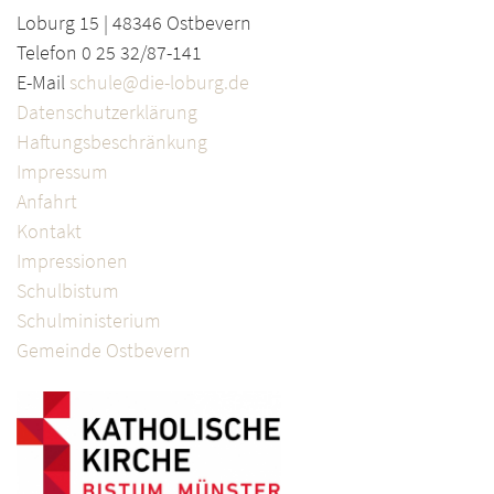
Loburg 15 | 48346 Ostbevern
Telefon 0 25 32/87-141
E-Mail
schule@die-loburg.de
Datenschutzerklärung
Haftungsbeschränkung
Impressum
Anfahrt
Kontakt
Impressionen
Schulbistum
Schulministerium
Gemeinde Ostbevern