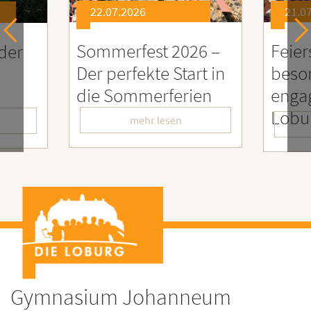
26
21.07.2026
est 2026 –
Feierstunde zu Ehren
kte Start in
besonders
merferien
engagierter
LoburgerInnen
hr lesen
mehr lesen
Gymnasium Johanneum