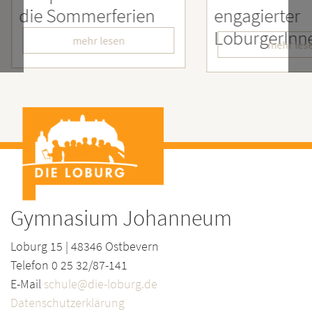
rien
engagierter
Men
LoburgerInnen
– W
mehr lesen
Gymnasium Johanneum
Loburg 15 | 48346 Ostbevern
Telefon 0 25 32/87-141
E-Mail
schule@die-loburg.de
Datenschutzerklärung