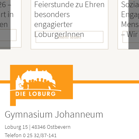
26 –
Feierstunde zu Ehren
Sozia
rt in
besonders
Enga
ien
engagierter
Mens
LoburgerInnen
– Wir
mehr lesen
Gymnasium Johanneum
Loburg 15 | 48346 Ostbevern
Telefon 0 25 32/87-141