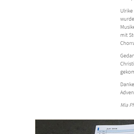
Ulrike
wurden
Musike
mit S
Chorr
Gedank
Christ
gekom
Danke 
Adven
Mia Pf