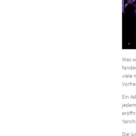
Was wä
fanden
viele
Vorfr
Ein A
jedem 
eröffn
Yanchu
Die jü