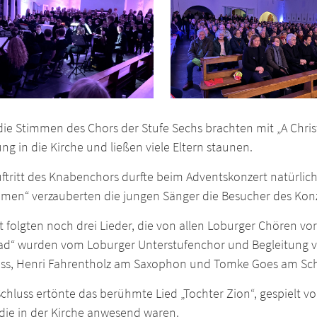
die Stimmen des Chors der Stufe Sechs brachten mit „A Chri
g in die Kirche und ließen viele Eltern staunen.
ftritt des Knabenchors durfte beim Adventskonzert natürlich
emen“ verzauberten die jungen Sänger die Besucher des Konz
t folgten noch drei Lieder, die von allen Loburger Chören vo
ad“ wurden vom Loburger Unterstufenchor und Begleitung von
ss, Henri Fahrentholz am Saxophon und Tomke Goes am Schl
chluss ertönte das berühmte Lied „Tochter Zion“, gespielt
 die in der Kirche anwesend waren.