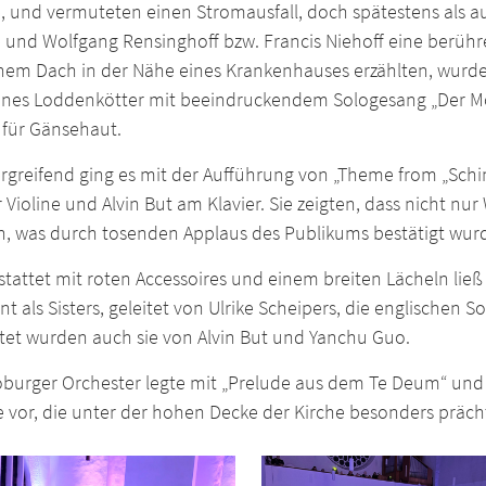
 und vermuteten einen Stromausfall, doch spätestens als au
 und Wolfgang Rensinghoff bzw. Francis Niehoff eine berü
inem Dach in der Nähe eines Krankenhauses erzählten, wurde 
nes Loddenkötter mit beeindruckendem Sologesang „Der Mon
n für Gänsehaut.
rgreifend ging es mit der Aufführung von „Theme from „Schin
 Violine und Alvin But am Klavier. Sie zeigten, dass nicht n
n, was durch tosenden Applaus des Publikums bestätigt wur
stattet mit roten Accessoires und einem breiten Lächeln lie
t als Sisters, geleitet von Ulrike Scheipers, die englischen S
itet wurden auch sie von Alvin But und Yanchu Guo.
oburger Orchester legte mit „Prelude aus dem Te Deum“ und 
 vor, die unter der hohen Decke der Kirche besonders präch