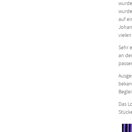
wurde,
wurde
auf e
Johan
viele
Sehr e
an der
passe
Ausge
bekann
Begle
Das L
Stücke