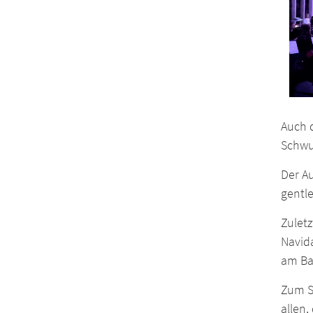
Auch 
Schwun
Der Au
gentl
Zuletz
Navid
am Ba
Zum S
allen,