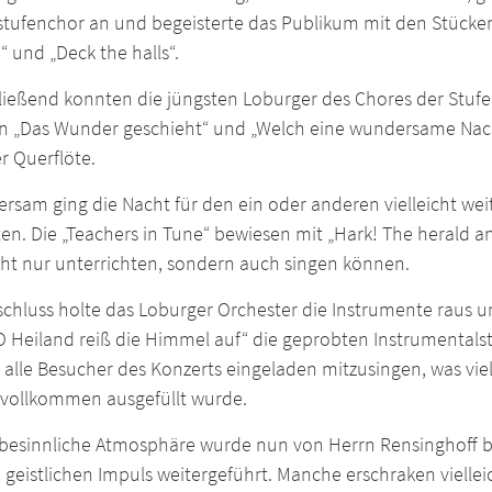
stufenchor an und begeisterte das Publikum mit den Stücken 
“ und „Deck the halls“.
ließend konnten die jüngsten Loburger des Chores der Stufe 
n „Das Wunder geschieht“ und „Welch eine wundersame Nacht“
r Querflöte.
sam ging die Nacht für den ein oder anderen vielleicht weite
ten. Die „Teachers in Tune“ bewiesen mit „Hark! The herald an
cht nur unterrichten, sondern auch singen können.
schluss holte das Loburger Orchester die Instrumente raus
 Heiland reiß die Himmel auf“ die geprobten Instrumentalst
 alle Besucher des Konzerts eingeladen mitzusingen, was vie
 vollkommen ausgefüllt wurde.
 besinnliche Atmosphäre wurde nun von Herrn Rensinghoff 
geistlichen Impuls weitergeführt. Manche erschraken vielleich