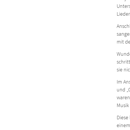
Unter
Lieder
Ansch
sange
mit de
Wunder
schrit
sie ni
Im An
und „O
waren
Musik
Diese
einem 