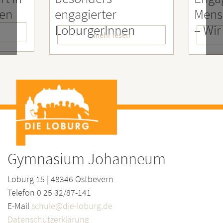
ien
engagierter
Mens
LoburgerInnen
– Wir
mehr lesen
Gymnasium Johanneum
Loburg 15 | 48346 Ostbevern
Telefon 0 25 32/87-141
E-Mail
schule@die-loburg.de
Datenschutzerklärung