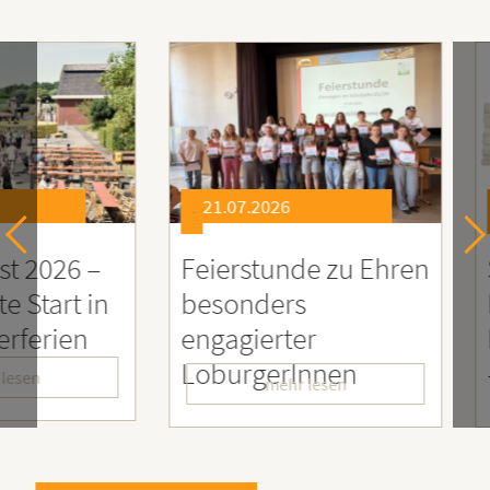
21.07.2026
21.0
26 –
Feierstunde zu Ehren
Sozia
rt in
besonders
Enga
ien
engagierter
Mens
LoburgerInnen
– Wir
mehr lesen