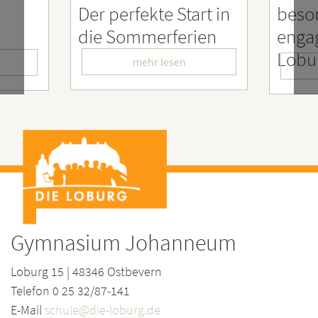
tart in
besonders
En
erien
engagierter
Me
LoburgerInnen
– W
en
mehr lesen
Gymnasium Johanneum
Loburg 15 | 48346 Ostbevern
Telefon 0 25 32/87-141
E-Mail
schule@die-loburg.de