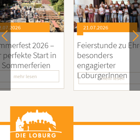
21.07.2026
21.0
26 –
Feierstunde zu Ehren
Sozia
rt in
besonders
Enga
ien
engagierter
Mens
LoburgerInnen
– Wir
mehr lesen