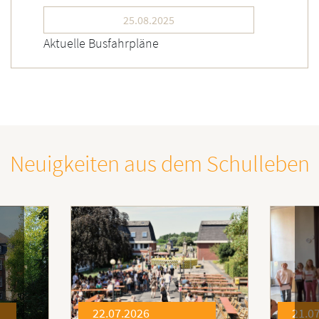
25.08.2025
Aktuelle Busfahrpläne
Neuigkeiten aus dem Schulleben
26
21.07.2026