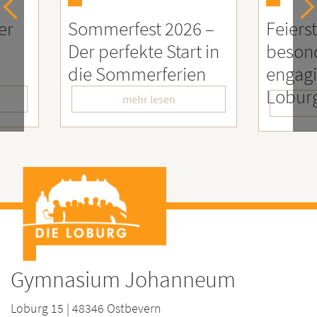
26 –
Feierstunde zu Ehren
Sozia
rt in
besonders
Enga
ien
engagierter
Mens
LoburgerInnen
– Wir
mehr lesen
Gymnasium Johanneum
Loburg 15 | 48346 Ostbevern