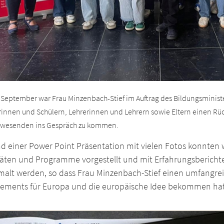
 September war Frau Minzenbach-Stief im Auftrag des Bildungsmini
rinnen und Schülern, Lehrerinnen und Lehrern sowie Eltern einen Rüc
wesenden ins Gespräch zu kommen.
d einer Power Point Präsentation mit vielen Fotos konnten 
itäten und Programme vorgestellt und mit Erfahrungsberich
malt werden, so dass Frau Minzenbach-Stief einen umfangrei
ements für Europa und die europäische Idee bekommen hat