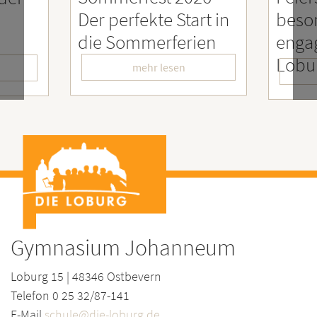
 perfekte Start in
besonders
e Sommerferien
engagierter
LoburgerInnen
mehr lesen
mehr lesen
Gymnasium Johanneum
Loburg 15 | 48346 Ostbevern
Telefon 0 25 32/87-141
E-Mail
schule@die-loburg.de