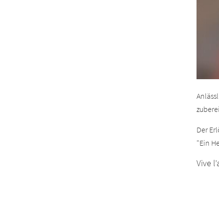
Anläss
zuberei
Der Er
"
Ein He
Vive l