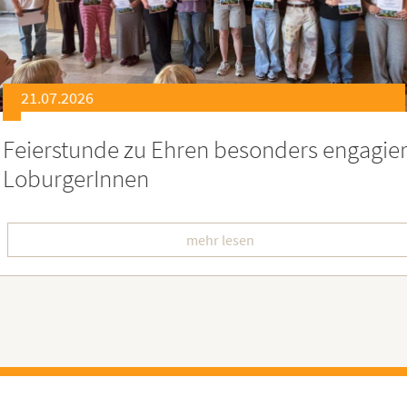
21.07.2026
eierstunde zu Ehren besonders engagiert
oburgerInnen
mehr lesen