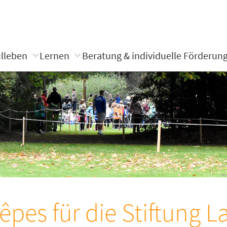
lleben
Lernen
Beratung & individuelle Förderun
êpes für die Stiftung La