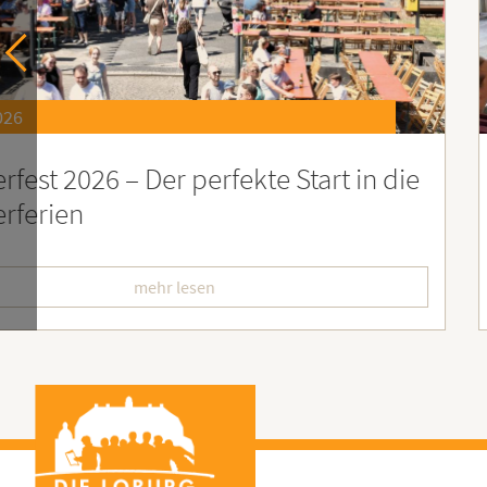
6
st 2026 – Der perfekte Start in die
F
erien
L
mehr lesen