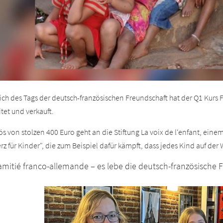
lich des Tags der deutsch-französischen Freundschaft hat der Q1 Kurs
tet und verkauft.
lös von stolzen 400 Euro geht
an die
Stiftung
La
voix
de
l‘enfant
,
eine
rz für Kinder"
, die zum Beispiel d
afür kämpft
, dass jedes Kind auf der 
’amitié franco-allemande – es lebe die deutsch-französische