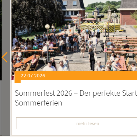
6
st 2026 – Der perfekte Start in die
F
erien
L
mehr lesen