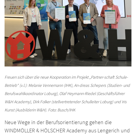
Freuen sich über die neue Kooperation im Projekt „Partner-schaft Schule-
Betrieb“ (v.l.): Melanie Vennemann (IHK), An-dreas Schepers (Studien- und
Berufswahlkoordinator Loburg), Olaf Heymann-Riedel (Geschäftsführer
W&H Academy), Dirk Folker (stellvertretender Schulleiter Loburg) und Iris
Kunst (Ausbilderin W&H). Foto: Busch/IHK
Neue Wege in der Berufsorientierung gehen die
WINDMÖLLER & HÖLSCHER Academy aus Lengerich und