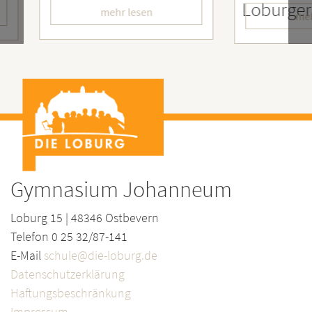
LoburgerInnen
– Wir
mehr lesen
Gymnasium Johanneum
Loburg 15 | 48346 Ostbevern
Telefon 0 25 32/87-141
E-Mail
schule@die-loburg.de
Datenschutzerklärung
Haftungsbeschränkung
Impressum