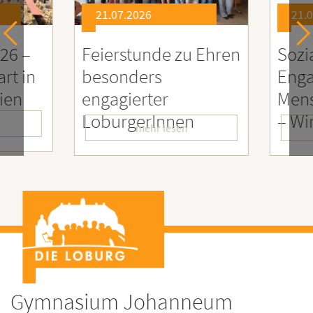
21.07.2026
21.0
26 –
Feierstunde zu Ehren
Sozia
rt in
besonders
Enga
ien
engagierter
Mens
LoburgerInnen
– Wir
mehr lesen
Gymnasium Johanneum