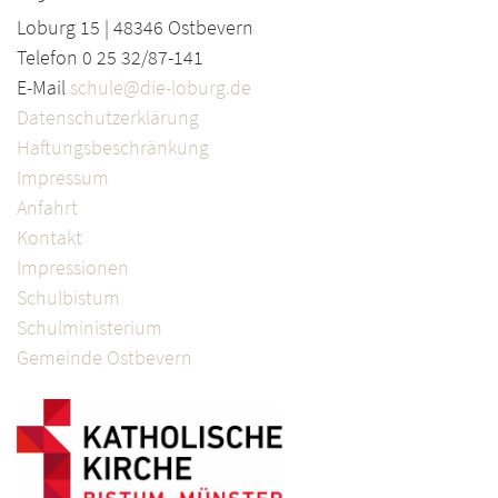
Loburg 15 | 48346 Ostbevern
Telefon 0 25 32/87-141
E-Mail
schule@die-loburg.de
Datenschutzerklärung
Haftungsbeschränkung
Impressum
Anfahrt
Kontakt
Impressionen
Schulbistum
Schulministerium
Gemeinde Ostbevern