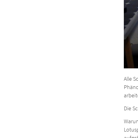
Alle 
Phäno
arbeit
Die Sc
Warum 
Lotus
aufge