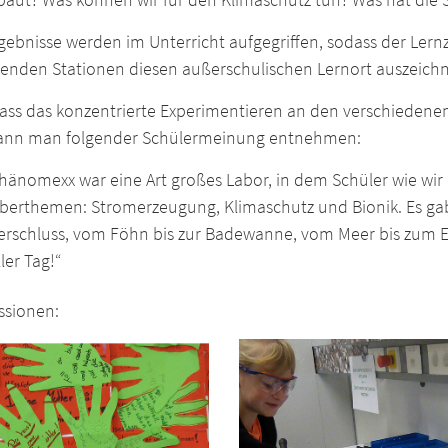
gebnisse werden im Unterricht aufgegriffen, sodass der Ler
enden Stationen diesen außerschulischen Lernort auszeichn
ss das konzentrierte Experimentieren an den verschiedenen 
kann man folgender Schülermeinung entnehmen:
Phänomexx war eine Art großes Labor, in dem Schüler wie wir
Oberthemen: Stromerzeugung, Klimaschutz und Bionik. Es gab
verschluss, vom Föhn bis zur Badewanne, vom Meer bis zum Ei
ller Tag!“
ssionen: