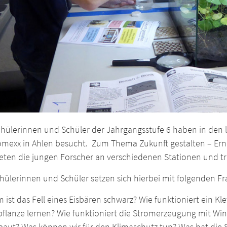
Schülerinnen und Schüler der Jahrgangsstufe 6 haben in den
mexx in Ahlen besucht. Zum Thema Zukunft gestalten – Erne
eten die jungen Forscher an verschiedenen Stationen und tru
hülerinnen und Schüler setzen sich hierbei mit folgenden F
ist das Fell eines Eisbären schwarz? Wie funktioniert ein Kl
pflanze lernen? Wie funktioniert die Stromerzeugung mit Win
baut? Was können wir für den Klimaschutz tun? Was hat die 