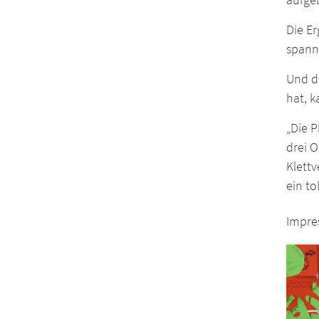
Die Er
spann
Und da
hat, 
„Die 
drei 
Klett
ein to
Impre