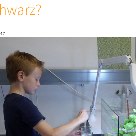
hwarz?
017