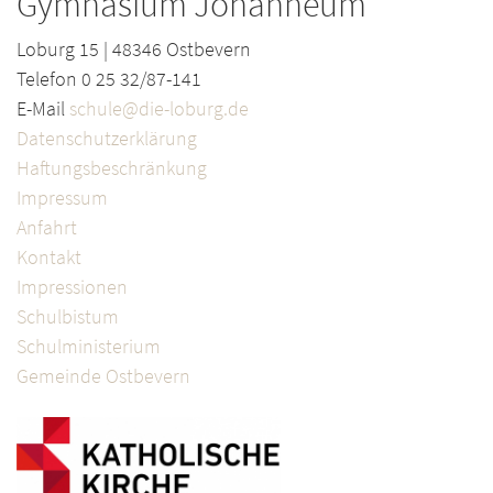
Gymnasium Johanneum
Loburg 15 | 48346 Ostbevern
Telefon 0 25 32/87-141
E-Mail
schule@die-loburg.de
Datenschutzerklärung
Haftungsbeschränkung
Impressum
Anfahrt
Kontakt
Impressionen
Schulbistum
Schulministerium
Gemeinde Ostbevern