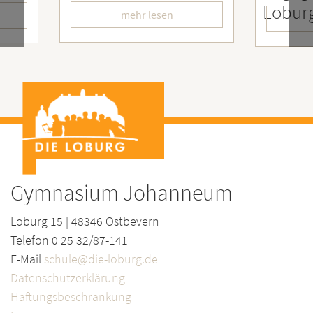
LoburgerInnen
– Wi
mehr lesen
Gymnasium Johanneum
Loburg 15 | 48346 Ostbevern
Telefon 0 25 32/87-141
E-Mail
schule@die-loburg.de
Datenschutzerklärung
Haftungsbeschränkung