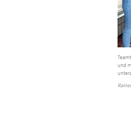
Teamt
und m
unterz
Raine