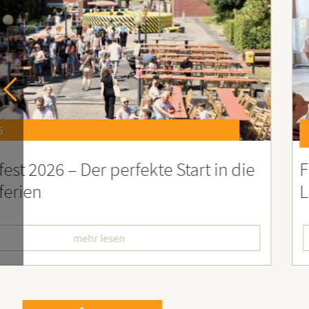
6
st 2026 – Der perfekte Start in die
F
erien
L
mehr lesen