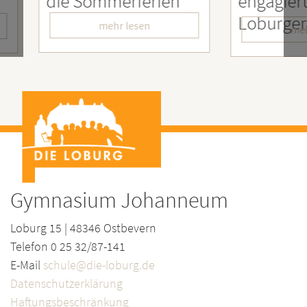
rien
engagierter
Me
LoburgerInnen
– W
n
mehr lesen
Gymnasium Johanneum
Loburg 15 | 48346 Ostbevern
Telefon 0 25 32/87-141
E-Mail
schule@die-loburg.de
Datenschutzerklärung
Haftungsbeschränkung