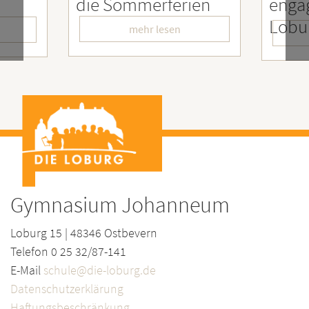
ie Sommerferien
engagierter
LoburgerInnen
mehr lesen
mehr lesen
Gymnasium Johanneum
Loburg 15 | 48346 Ostbevern
Telefon 0 25 32/87-141
E-Mail
schule@die-loburg.de
Datenschutzerklärung
Haftungsbeschränkung