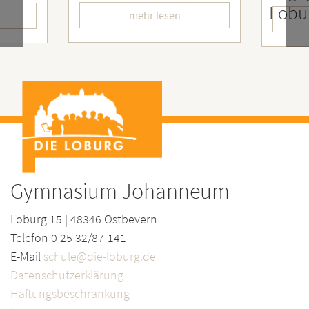
LoburgerInnen
lesen
mehr lesen
Gymnasium Johanneum
Loburg 15 | 48346 Ostbevern
Telefon 0 25 32/87-141
E-Mail
schule@die-loburg.de
Datenschutzerklärung
Haftungsbeschränkung