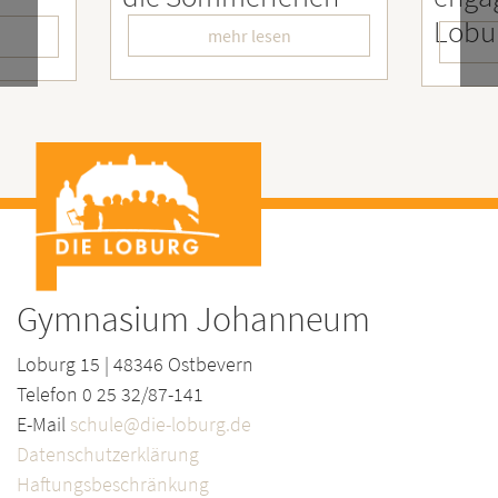
Lobu
mehr lesen
Gymnasium Johanneum
Loburg 15 | 48346 Ostbevern
Telefon 0 25 32/87-141
E-Mail
schule@die-loburg.de
Datenschutzerklärung
Haftungsbeschränkung