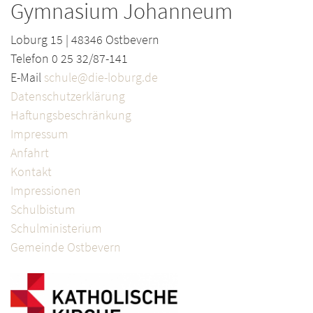
Gymnasium Johanneum
Loburg 15 | 48346 Ostbevern
Telefon 0 25 32/87-141
E-Mail
schule@die-loburg.de
Datenschutzerklärung
Haftungsbeschränkung
Impressum
Anfahrt
Kontakt
Impressionen
Schulbistum
Schulministerium
Gemeinde Ostbevern