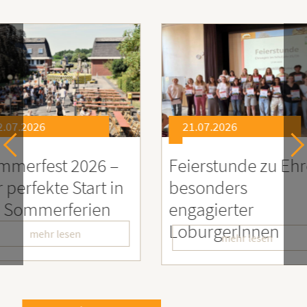
21.07.2026
21.0
26 –
Feierstunde zu Ehren
Sozia
rt in
besonders
Enga
ien
engagierter
Mens
LoburgerInnen
– Wir
mehr lesen