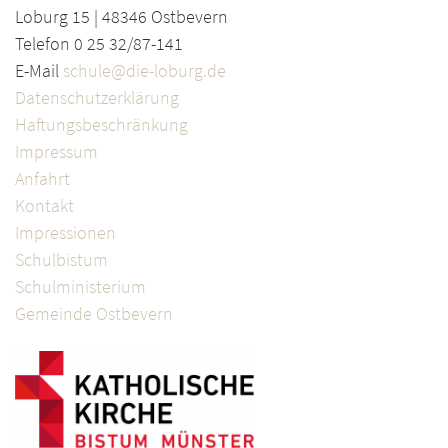
Loburg 15 | 48346 Ostbevern
Telefon 0 25 32/87-141
E-Mail
schule@die-loburg.de
Datenschutzerklärung
Haftungsbeschränkung
Impressum
Anfahrt
Kontakt
Impressionen
Schulbistum
Schulministerium
Gemeinde Ostbevern