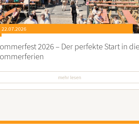
21.07.2026
eierstunde zu Ehren besonders engagiert
oburgerInnen
mehr lesen