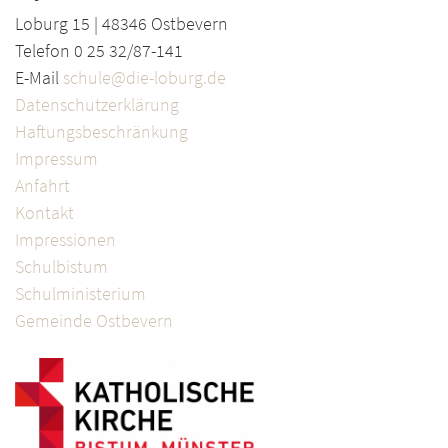
Loburg 15 | 48346 Ostbevern
Telefon 0 25 32/87-141
E-Mail
schule@die-loburg.de
Datenschutzerklärung
Haftungsbeschränkung
Impressum
Anfahrt
Kontakt
Impressionen
Schulbistum
Schulministerium
Gemeinde Ostbevern