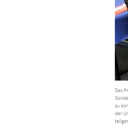
Das P
Sonde
zu kö
der U
teilge