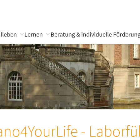
lleben
Lernen
Beratung & individuelle Förderun
no4YourLife - Laborf