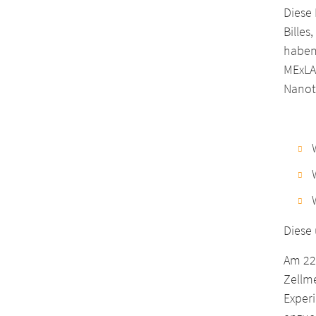
Diese 
Bille
haben
MExLA
Nanot
Diese
Am 22
Zellm
Exper