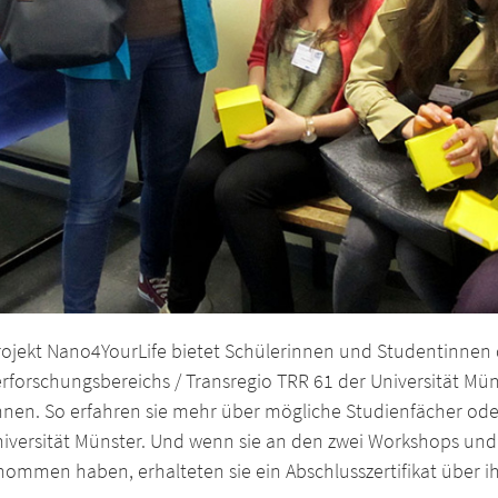
rojekt Nano4YourLife bietet Schülerinnen und Studentinnen d
rforschungsbereichs / Transregio TRR 61 der Universität Mü
nnen. So erfahren sie mehr über mögliche Studienfächer o
niversität Münster. Und wenn sie an den zwei Workshops un
nommen haben, erhalteten sie ein Abschlusszertifikat über i