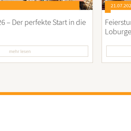
21.07.2026
eierstunde zu Ehren besonders engagiert
oburgerInnen
mehr lesen