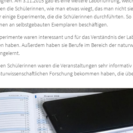
ignen. Am 3.11.2015 gab es eine weitere Laborführung, welc
en die Schülerinnen, wie man etwas wiegt, das man nicht sie
 einige Experimente, die die Schülerinnen durchführten. So
nen an selbstgebauten Exemplaren beschäftigen.
perimente waren interessant und für das Verständnis der La
len haben. Außerdem haben sie Berufe im Bereich der naturw
ngelernt.
en Schülerinnen waren die Veranstaltungen sehr informativ u
aturwissenschaftlichen Forschung bekommen haben, die übe