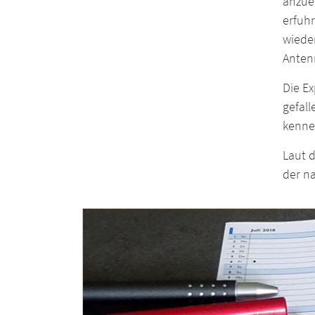
anzue
erfuhr
wieder
Anten
Die Ex
gefal
kenne
Laut d
der n