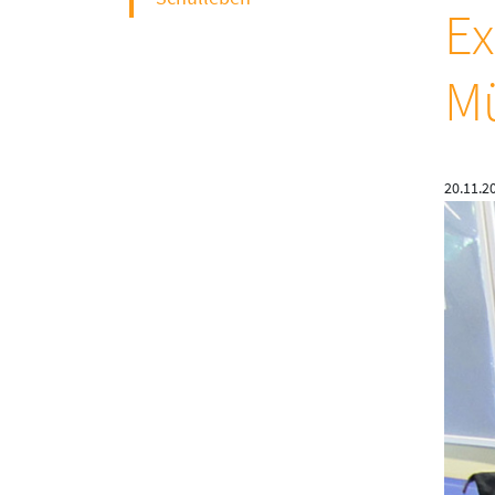
Ex
M
20.11.2