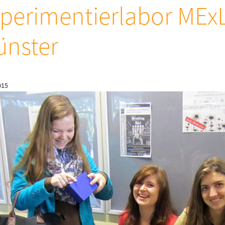
perimentierlabor MEx
ünster
015