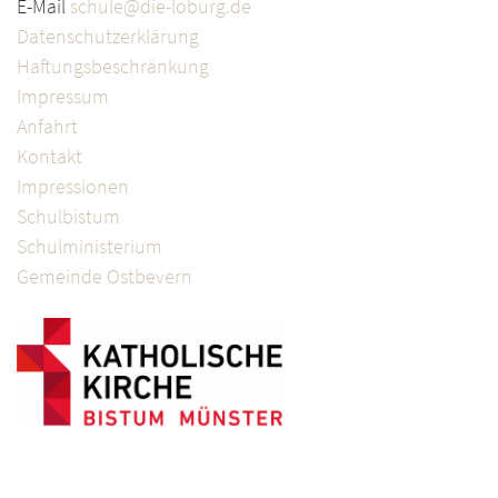
E-Mail
schule@die-loburg.de
Datenschutzerklärung
Haftungsbeschränkung
Impressum
Anfahrt
Kontakt
Impressionen
Schulbistum
Schulministerium
Gemeinde Ostbevern