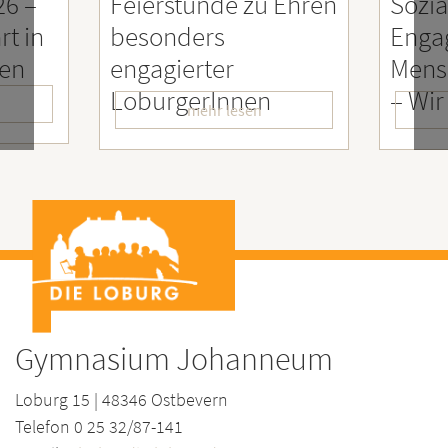
26 –
Feierstunde zu Ehren
Sozia
rt in
besonders
Enga
ien
engagierter
Mens
LoburgerInnen
– Wir
mehr lesen
Gymnasium Johanneum
Loburg 15 | 48346 Ostbevern
Telefon 0 25 32/87-141