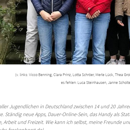
(v. links: Vicco Benning, Clara Prinz, Lotta Schröer, Merle Lück, Thea G
es fehlen: Luca Steinhausen, Janne Scholt
aller Jugendlichen in Deutschland zwischen 14 und 20 Jahre
ke. Ständig neue Apps, Dauer-Online-Sein, das Handy als St
, Arbeit und Freizeit. Wie kann ich selbst, meine Freunde u
vhs-freckenhorst.de)