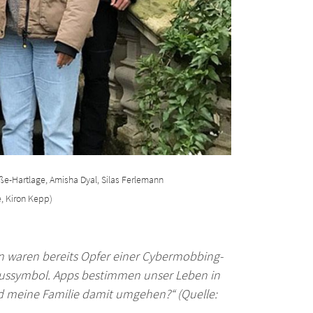
roße-Hartlage, Amisha Dyal, Silas Ferlemann
e, Kiron Kepp)
n waren bereits Opfer einer Cybermobbing-
atussymbol. Apps bestimmen unser Leben in
nd meine Familie damit umgehen?“ (Quelle: