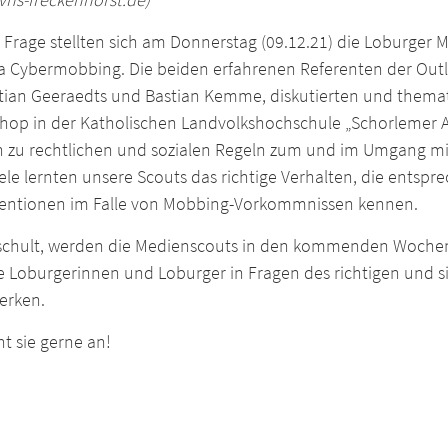
r Frage stellten sich am Donnerstag (09.12.21) die Loburge
 Cybermobbing. Die beiden erfahrenen Referenten der Outl
tian Geeraedts und Bastian Kemme, diskutierten und themat
hop in der Katholischen Landvolkshochschule „Schorlemer Al
n zu rechtlichen und sozialen Regeln zum und im Umgang mi
ele lernten unsere Scouts das richtige Verhalten, die ents
ventionen im Falle von Mobbing-Vorkommnissen kennen.
schult, werden die Medienscouts in den kommenden Wochen
le Loburgerinnen und Loburger in Fragen des richtigen und 
erken.
t sie gerne an!