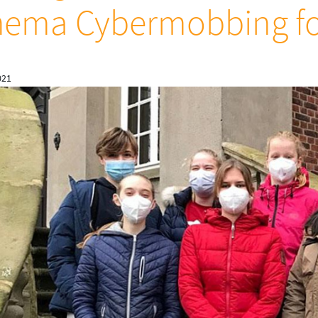
hema Cybermobbing fo
021