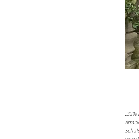
„32% 
Attac
Schule
www.l