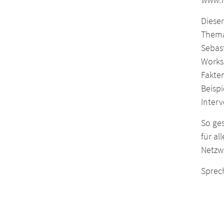
Diese
Thema
Sebas
Works
Fakte
Beispi
Inter
So ge
für al
Netzw
Sprech