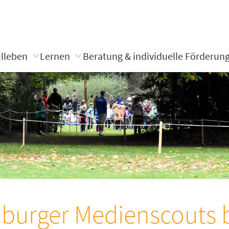
lleben
Lernen
Beratung & individuelle Förderun
burger Medienscouts b