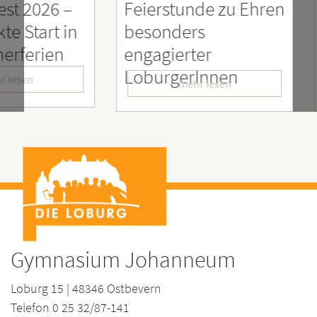
26 –
Feierstunde zu Ehren
Sozia
rt in
besonders
Enga
ien
engagierter
Mens
LoburgerInnen
– Wir
mehr lesen
Gymnasium Johanneum
Loburg 15 | 48346 Ostbevern
Telefon 0 25 32/87-141